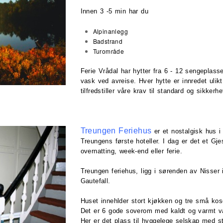
Innen 3 -5 min har du
Alpinanlegg
Badstrand
Turområde
Ferie Vrådal har hytter fra 6 - 12 sengeplass
vask ved avreise. Hver hytte er innredet ulikt,
tilfredstiller våre krav til standard og sikkerhe
Treungen Feriehus
er et nostalgisk hus i
Treungens første hoteller. I dag er det et Gj
overnatting, week-end eller ferie.
Treungen feriehus, ligg i sørenden av Nisse
Gautefall.
Huset innehlder stort kjøkken og tre små kos
Det er 6 gode soverom med kaldt og varmt vat
Her er det plass til hyggelege selskap med st