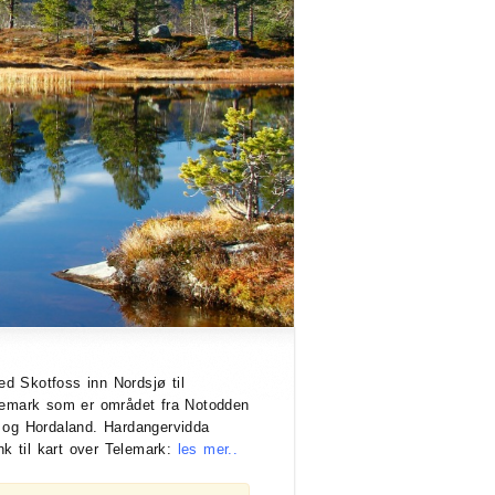
ed Skotfoss inn Nordsjø til
elemark som er området fra Notodden
d og Hordaland. Hardangervidda
nk til kart over Telemark:
les mer..