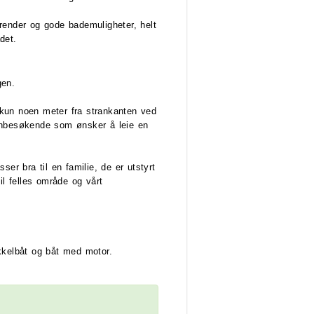
render og gode bademuligheter, helt
det.
gen.
kun noen meter fra strankanten ved
gnbesøkende som ønsker å leie en
ser bra til en familie, de er utstyrt
il felles område og vårt
kkelbåt og båt med motor.