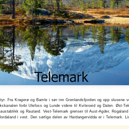
atyr. Fra Kragerø og Bamle i sør inn Grenlandsfjorden og opp slusene v
rkskanalen forbi Ulefoss og Lunde videre til Kviteseid og Dalen. Øst-T
Gaustablikk og Rauland. Vest-Telemark grenser til Aust-Agder, Rogalan
Hordaland i vest. Den sørlige delen av Hardangervidda er i Telemark. Li