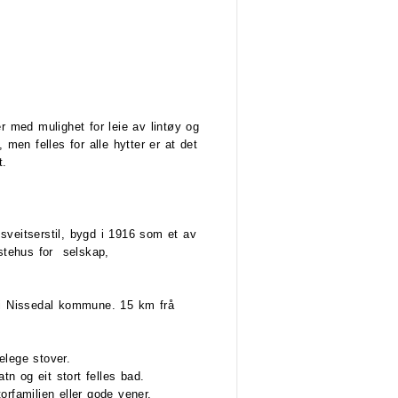
er med mulighet for leie av lintøy og
 men felles for alle hytter er at det
t.
 sveitserstil, bygd i 1916 som et av
estehus for selskap,
r i Nissedal kommune. 15 km frå
elege stover.
n og eit stort felles bad.
orfamilien eller gode vener.