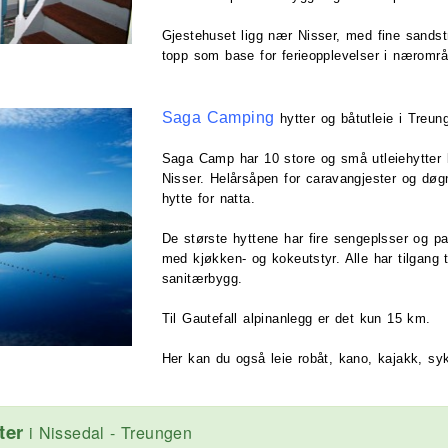
Gjestehuset ligg nær Nisser, med fine sandst
topp som base for ferieopplevelser i nærområ
Saga Camping
hytter og båtutleie i Treun
Saga Camp har 10 store og små utleiehytter 
Nisser. Helårsåpen for caravangjester og dø
hytte for natta.
De største hyttene har fire sengeplsser og pas
med kjøkken- og kokeutstyr. Alle har tilgang t
sanitærbygg.
Til Gautefall alpinanlegg er det kun 15 km.
Her kan du også leie robåt, kano, kajakk, sy
ter
i Nissedal - Treungen