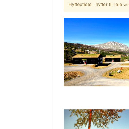
Hytteutleie
hytter til leie
-
ved